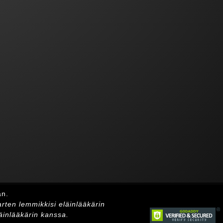
än.
arten lemmikkisi eläinlääkärin
äinlääkärin kanssa.