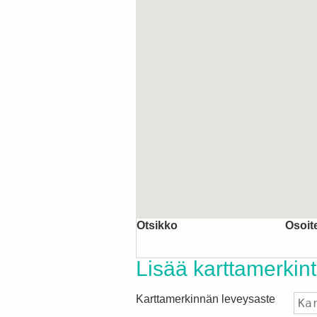
AIHTOEHDOT
Otsikko
Osoit
Lisää karttamerkin
Karttamerkinnän leveysaste