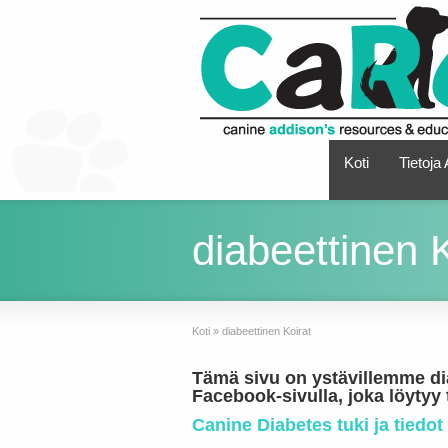
Koti
Tietoja
diabeettinen K
Koti
»
diabeettinen Koirat
Tämä sivu on ystävillemme dia
Facebook-sivulla, joka löytyy 
Canine Diabetes tuki ja tiedot