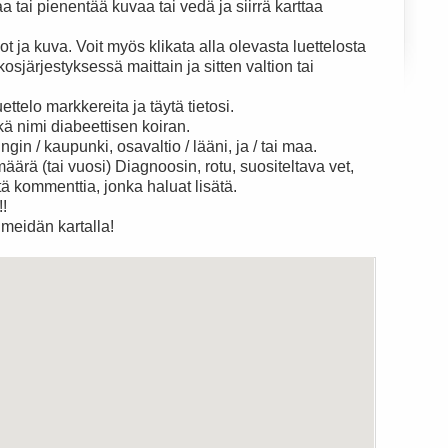
 tai pienentää kuvaa tai vedä ja siirrä karttaa
ot ja kuva. Voit myös klikata alla olevasta luettelosta
sjärjestyksessä maittain ja sitten valtion tai
ettelo markkereita ja täytä tietosi.
kä nimi diabeettisen koiran.
gin / kaupunki, osavaltio / lääni, ja / tai maa.
ärä (tai vuosi) Diagnoosin, rotu, suositeltava vet,
ttä kommenttia, jonka haluat lisätä.
!!
 meidän kartalla!