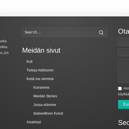
Ota
Haku..
sella
arkka.
Meidän sivut
a, jos
Koti
Tietoja Addisonin
Keitä me olemme
Koiramme
Ann
käyttää
Meidän Stories
Esi
Jossa elämme
diabeettinen Koirat
Sec
Asiakirjat