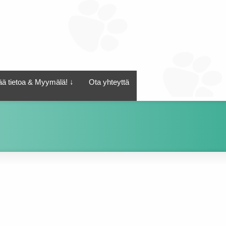
tää tietoa & Myymälä! ↓
Ota yhteyttä