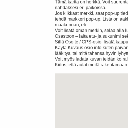
Tämä kartta on herkkä. Voit suurentaa
nähdäksesi eri paikoissa.
Jos klikkaat merkki, saat pop-up tied
tehdä markkeri pop-up. Lista on aakko
maakunnan, etc.
Voit lisätä oman merkin, selaa alla lu
Osastoon – laita etu- ja sukunimi se
Sillä Osoite / GPS-osio, lisätä kaupun
Käytä Kuvaus osio info kuten päivämä
lääkitys, tai mitä tahansa hyvin lyhy
Voit myös ladata kuvan teidän koira!
Kiitos, että autat meitä rakentamaan
iohjeet
iohjeet
olyline