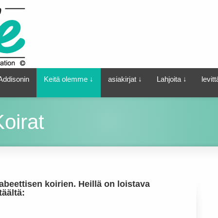
 Addisonin
Keitä olemme ↓
asiakirjat ↓
Lahjoita ↓
levit
oirat
beettisen koirien. Heillä on loistava
täältä: