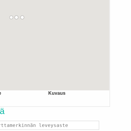
e
Kuvaus
tä